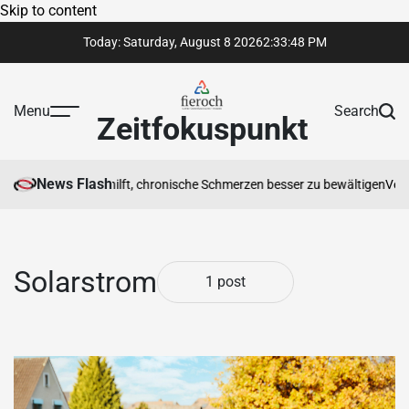
Skip to content
Today: Saturday, August 8 2026
2
:
33
:
48
PM
Menu
Search
Zeitfokuspunkt
News Flash
iotherapeut Ihnen hilft, chronische Schmerzen besser zu bewältigen
Vertr
Solarstrom
1 post