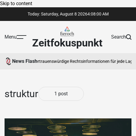
Skip to content
Today: Saturday, August 8 2026
4
:
08
:
00
AM
Menu
Search
Zeitfokuspunkt
News Flash
ser zu bewältigen
Vertrauenswürdige Rechtsinformationen für jede Lage
E
struktur
1 post