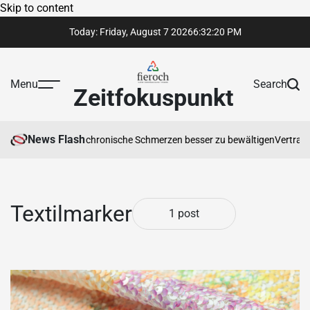
Skip to content
Today: Friday, August 7 2026
6
:
32
:
20
PM
Menu
Search
Zeitfokuspunkt
News Flash
erapeut Ihnen hilft, chronische Schmerzen besser zu bewältigen
Vertrauen
Textilmarker
1 post