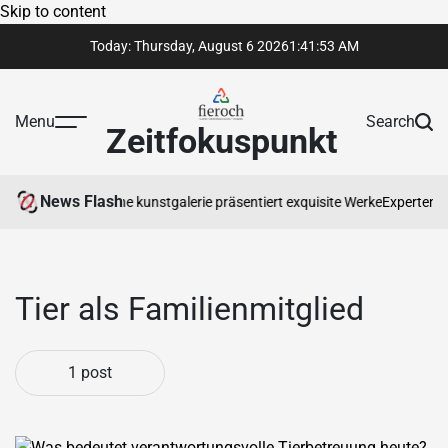
Skip to content
Today: Thursday, August 6 2026
1
:
41
:
53
AM
Menu
Search
Zeitfokuspunkt
News Flash
r jede Lage
Erfahrene kunstgalerie präsentiert exquisite Werke
Expertenra
Tier als Familienmitglied
1 post