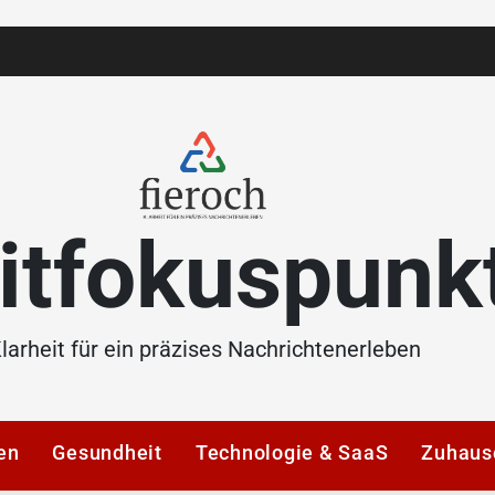
itfokuspunk
larheit für ein präzises Nachrichtenerleben
en
Gesundheit
Technologie & SaaS
Zuhaus