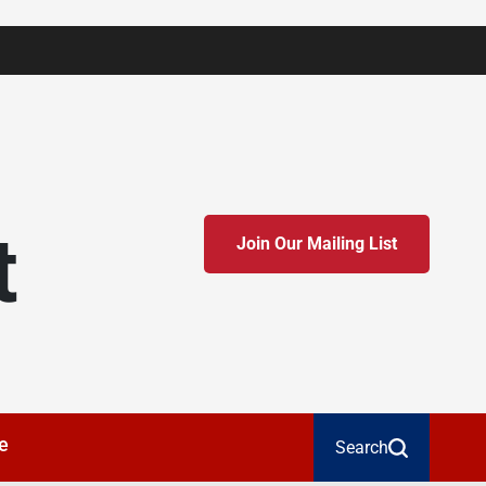
t
Join Our Mailing List
e
Search