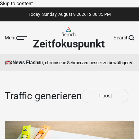
Skip to content
Today: Sunday, August 9 2026
12
:
30
:
35
PM
Menu
Search
Zeitfokuspunkt
News Flash
otherapeut Ihnen hilft, chronische Schmerzen besser zu bewältigen
Vertra
Traffic generieren
1 post