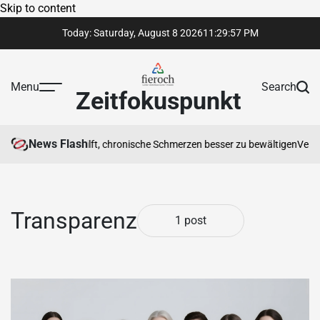
Skip to content
Today: Saturday, August 8 2026
11
:
29
:
57
PM
Menu
Search
Zeitfokuspunkt
News Flash
otherapeut Ihnen hilft, chronische Schmerzen besser zu bewältigen
Vertra
Transparenz
1 post