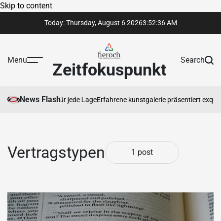
Skip to content
Today: Thursday, August 6 2026
3
:
52
:
37
AM
Menu
Search
Zeitfokuspunkt
News Flash
tsinformationen für jede Lage
Erfahrene kunstgalerie präsentiert exquis
Vertragstypen
1 post