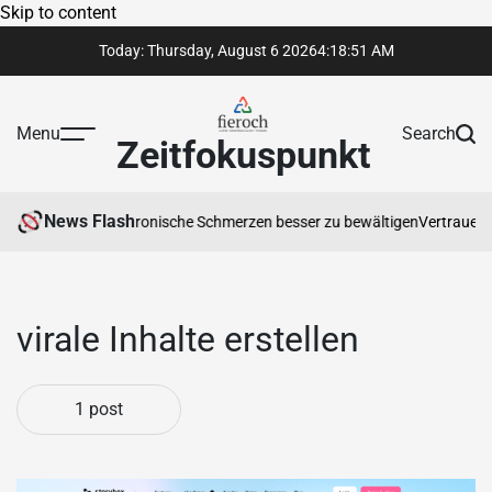
Skip to content
Today: Thursday, August 6 2026
4
:
18
:
51
AM
Menu
Search
Zeitfokuspunkt
News Flash
peut Ihnen hilft, chronische Schmerzen besser zu bewältigen
Vertrauensw
virale Inhalte erstellen
1 post