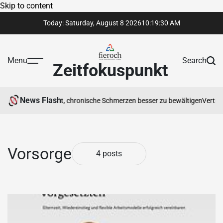
Skip to content
Today: Saturday, August 8 2026
10
:
19
:
31
AM
Menu
Search
Zeitfokuspunkt
News Flash
herapeut Ihnen hilft, chronische Schmerzen besser zu bewältigen
Vertraue
Vorsorge
4 posts