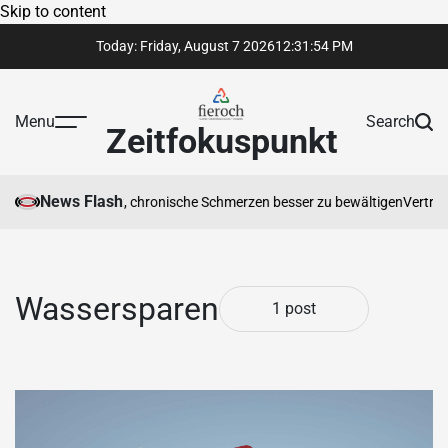
Skip to content
Today: Friday, August 7 2026
12
:
31
:
54
PM
Menu
Search
Zeitfokuspunkt
News Flash
herapeut Ihnen hilft, chronische Schmerzen besser zu bewältigen
Vertraue
Wassersparen
1 post