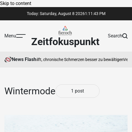
Skip to content
Today: Saturday, August 8 2026
1
:
11
:
43
PM
Menu
Search
Zeitfokuspunkt
News Flash
otherapeut Ihnen hilft, chronische Schmerzen besser zu bewältigen
Vertr
Wintermode
1 post