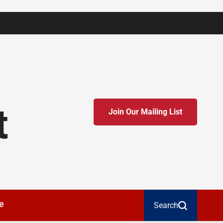
t
Join Our Mailing List
e
Search