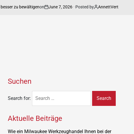
on
June 7, 2026
Posted by
Annett
 zu bewältigen
Vertrauenswürdige 
Suchen
Search for:
Aktuelle Beiträge
Wie ein Milwaukee Werkzeughandel Ihnen bei der