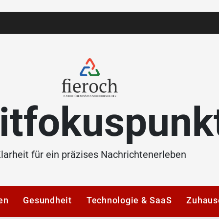
itfokuspunk
larheit für ein präzises Nachrichtenerleben
en
Gesundheit
Technologie & SaaS
Zuhaus