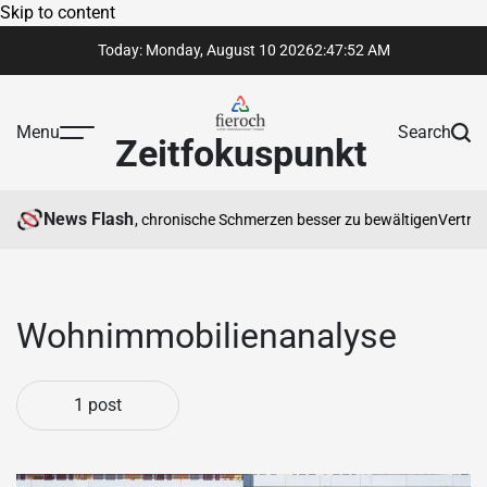
Skip to content
Today: Monday, August 10 2026
2
:
47
:
53
AM
Menu
Search
Zeitfokuspunkt
News Flash
herapeut Ihnen hilft, chronische Schmerzen besser zu bewältigen
Vertraue
Wohnimmobilienanalyse
1 post