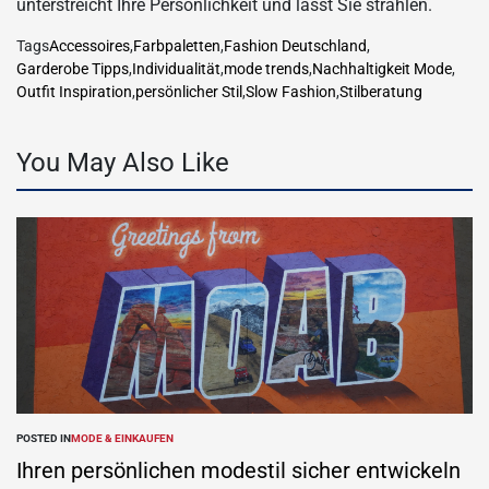
unterstreicht Ihre Persönlichkeit und lässt Sie strahlen.
Tags
Accessoires
,
Farbpaletten
,
Fashion Deutschland
,
Garderobe Tipps
,
Individualität
,
mode trends
,
Nachhaltigkeit Mode
,
Outfit Inspiration
,
persönlicher Stil
,
Slow Fashion
,
Stilberatung
You May Also Like
POSTED IN
MODE & EINKAUFEN
Ihren persönlichen modestil sicher entwickeln