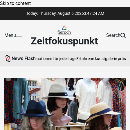
Skip to content
Today: Thursday, August 6 2026
3
:
47
:
25
AM
Menu
Search
Zeitfokuspunkt
News Flash
ge Rechtsinformationen für jede Lage
Erfahrene kunstgalerie präsentiert