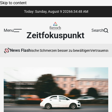
Skip to content
Today: Sunday, August 9 2026
6
:
34
:
49
AM
Menu
Search
Zeitfokuspunkt
News Flash
en hilft, chronische Schmerzen besser zu bewältigen
Vertrauenswürdige R