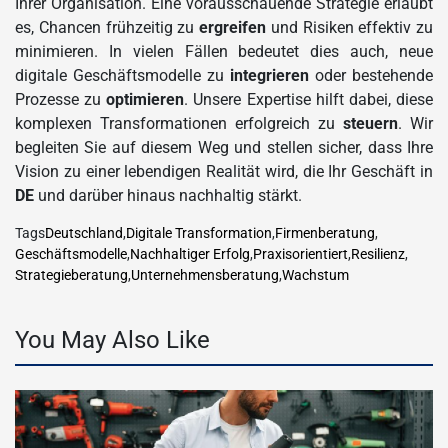
Ihrer Organisation. Eine vorausschauende Strategie erlaubt
es, Chancen frühzeitig zu
ergreifen
und Risiken effektiv zu
minimieren. In vielen Fällen bedeutet dies auch, neue
digitale Geschäftsmodelle zu
integrieren
oder bestehende
Prozesse zu
optimieren
. Unsere Expertise hilft dabei, diese
komplexen Transformationen erfolgreich zu
steuern
. Wir
begleiten Sie auf diesem Weg und stellen sicher, dass Ihre
Vision zu einer lebendigen Realität wird, die Ihr Geschäft in
DE
und darüber hinaus nachhaltig stärkt.
Tags
Deutschland
,
Digitale Transformation
,
Firmenberatung
,
Geschäftsmodelle
,
Nachhaltiger Erfolg
,
Praxisorientiert
,
Resilienz
,
Strategieberatung
,
Unternehmensberatung
,
Wachstum
You May Also Like