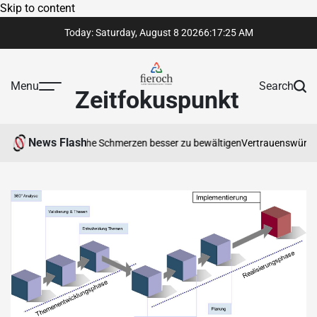
Skip to content
Today: Saturday, August 8 2026
6
:
17
:
26
AM
Menu
Search
Zeitfokuspunkt
News Flash
 hilft, chronische Schmerzen besser zu bewältigen
Vertrauenswürdige Rec