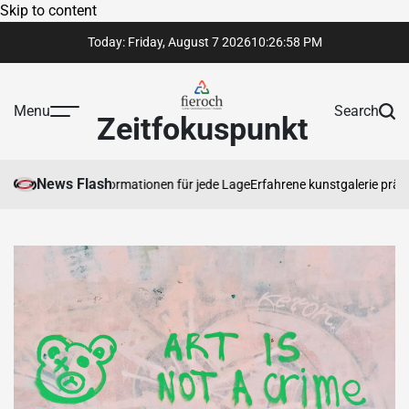
Skip to content
Today: Friday, August 7 2026
10
:
26
:
59
PM
Menu
Search
Zeitfokuspunkt
News Flash
dige Rechtsinformationen für jede Lage
Erfahrene kunstgalerie präsentie