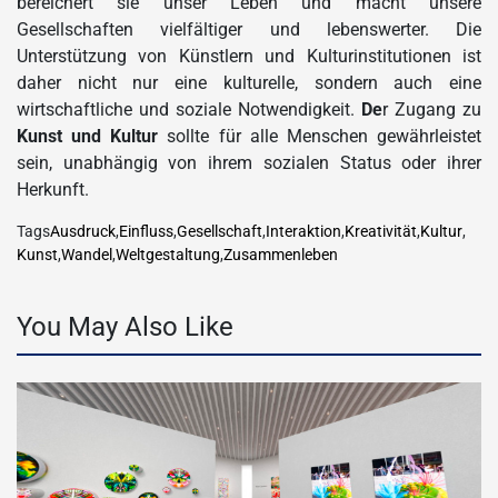
bereichert sie unser Leben und macht unsere
Gesellschaften vielfältiger und lebenswerter. Die
Unterstützung von Künstlern und Kulturinstitutionen ist
daher nicht nur eine kulturelle, sondern auch eine
wirtschaftliche und soziale Notwendigkeit.
De
r Zugang zu
Kunst und Kultur
sollte für alle Menschen gewährleistet
sein, unabhängig von ihrem sozialen Status oder ihrer
Herkunft.
Tags
Ausdruck
,
Einfluss
,
Gesellschaft
,
Interaktion
,
Kreativität
,
Kultur
,
Kunst
,
Wandel
,
Weltgestaltung
,
Zusammenleben
You May Also Like