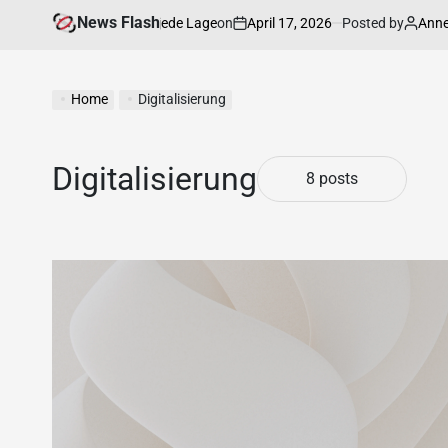
News Flash
on
April 17, 2026
Posted by
Annett
sinformationen für jede Lage
Erf
Home
Digitalisierung
Digitalisierung
8 posts