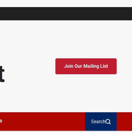
t
Join Our Mailing List
e
Search