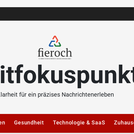
itfokuspunk
larheit für ein präzises Nachrichtenerleben
en
Gesundheit
Technologie & SaaS
Zuhaus