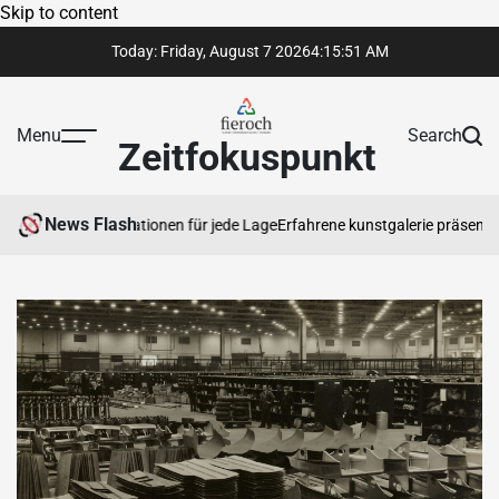
Skip to content
Today: Friday, August 7 2026
4
:
15
:
52
AM
Menu
Search
Zeitfokuspunkt
News Flash
 Rechtsinformationen für jede Lage
Erfahrene kunstgalerie präsentiert e