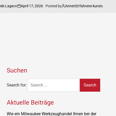
on
April 17, 2026
Posted by
Annett
age
Erfahrene kunstgalerie präsent
Suchen
Search for:
Aktuelle Beiträge
Wie ein Milwaukee Werkzeughandel Ihnen bei der