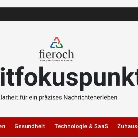
itfokuspunk
larheit für ein präzises Nachrichtenerleben
en
Gesundheit
Technologie & SaaS
Zuhaus