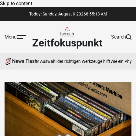
Skip to content
Today: Sunday, August 9 2026
8
:
55
:
14
AM
Menu
Search
Zeitfokuspunkt
News Flash
hnen bei der Auswahl der richtigen Werkzeuge hilft
Wie ein Physiotherap