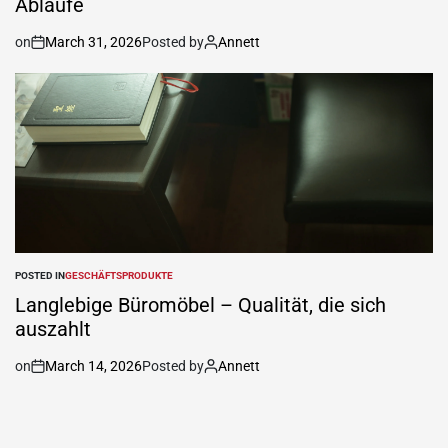
Abläufe
on
March 31, 2026
Posted by
Annett
POSTED IN
GESCHÄFTSPRODUKTE
Langlebige Büromöbel – Qualität, die sich
auszahlt
on
March 14, 2026
Posted by
Annett