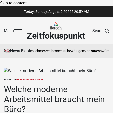
Skip to content
Today: Sunday, August 9 2026
5
:
21
:
00
AM
Menu
Search
Zeitfokuspunkt
News Flash
ilft, chronische Schmerzen besser zu bewältigen
Vertrauenswürdige Recht
POSTED IN
GESCHÄFTSPRODUKTE
Welche moderne
Arbeitsmittel braucht mein
Büro?