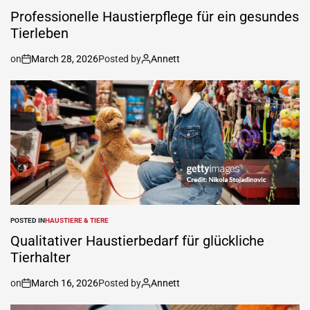
Professionelle Haustierpflege für ein gesundes
Tierleben
on
March 28, 2026
Posted by
Annett
POSTED IN
HAUSTIERE & TIERE
Qualitativer Haustierbedarf für glückliche
Tierhalter
on
March 16, 2026
Posted by
Annett