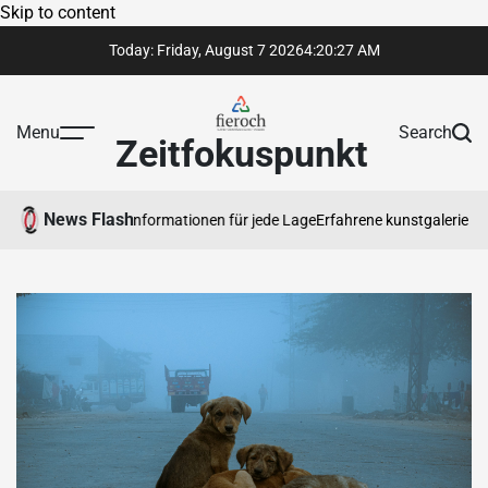
Skip to content
Today: Friday, August 7 2026
4
:
20
:
28
AM
Menu
Search
Zeitfokuspunkt
News Flash
ürdige Rechtsinformationen für jede Lage
Erfahrene kunstgalerie präsent