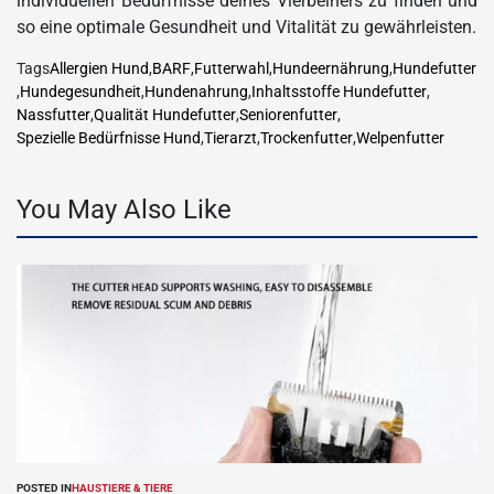
individuellen Bedürfnisse deines Vierbeiners zu finden und
so eine optimale Gesundheit und Vitalität zu gewährleisten.
Tags
Allergien Hund
,
BARF
,
Futterwahl
,
Hundeernährung
,
Hundefutter
,
Hundegesundheit
,
Hundenahrung
,
Inhaltsstoffe Hundefutter
,
Nassfutter
,
Qualität Hundefutter
,
Seniorenfutter
,
Spezielle Bedürfnisse Hund
,
Tierarzt
,
Trockenfutter
,
Welpenfutter
You May Also Like
POSTED IN
HAUSTIERE & TIERE