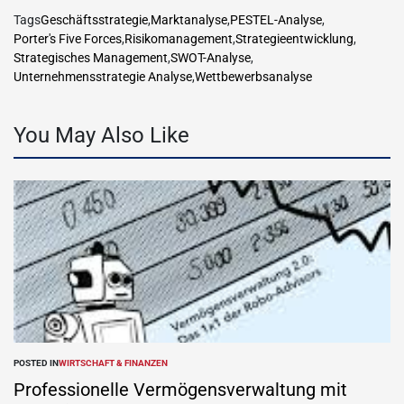
Tags
Geschäftsstrategie
,
Marktanalyse
,
PESTEL-Analyse
,
Porter's Five Forces
,
Risikomanagement
,
Strategieentwicklung
,
Strategisches Management
,
SWOT-Analyse
,
Unternehmensstrategie Analyse
,
Wettbewerbsanalyse
You May Also Like
POSTED IN
WIRTSCHAFT & FINANZEN
Professionelle Vermögensverwaltung mit