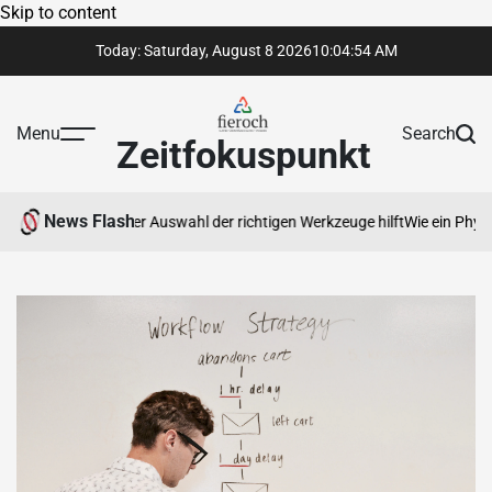
Skip to content
Today: Saturday, August 8 2026
10
:
04
:
55
AM
Menu
Search
Zeitfokuspunkt
News Flash
hnen bei der Auswahl der richtigen Werkzeuge hilft
Wie ein Physiotherap