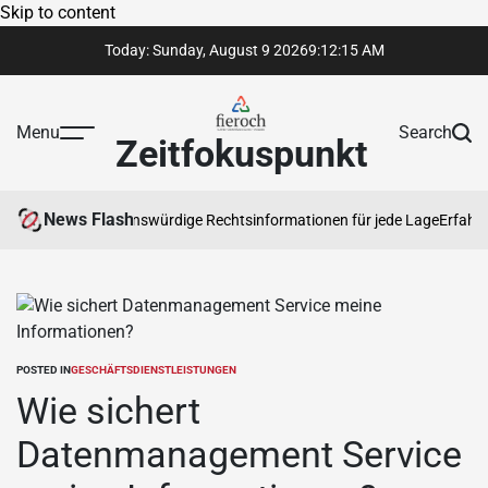
Skip to content
Today: Sunday, August 9 2026
9
:
12
:
16
AM
Menu
Search
Zeitfokuspunkt
News Flash
ältigen
Vertrauenswürdige Rechtsinformationen für jede Lage
Erfahrene k
POSTED IN
GESCHÄFTSDIENSTLEISTUNGEN
Wie sichert
Datenmanagement Service